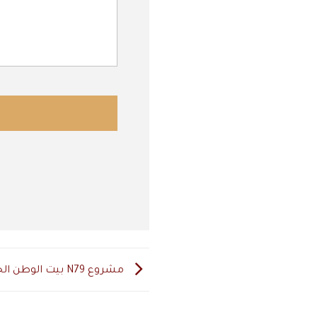
مشروع N79 بيت الوطن الحي الخامس