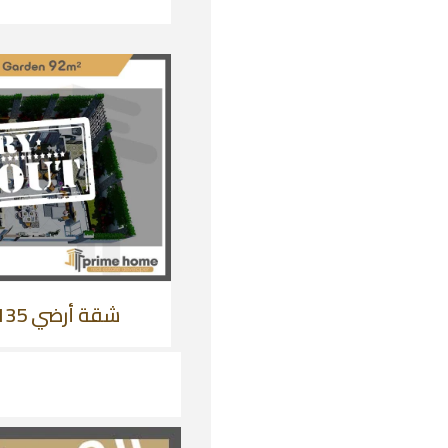
شقة أرضي 135 متر + حديقة 92 متر