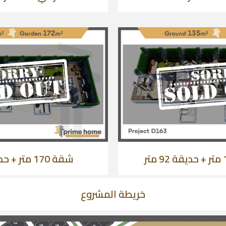
شقة 170 متر + حديقة 172 متر
خريطة المشروع