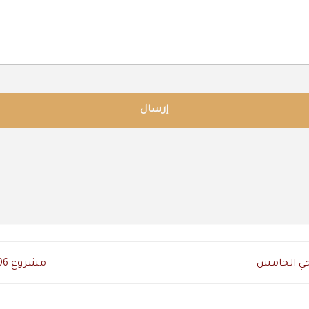
مشروع H106 بيت الوطن الحي الثالث