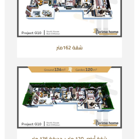
شقة 162متر
شقة أرضي 120 متر + حديقة 136 متر